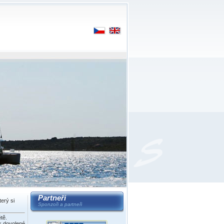
Partneři
terý si
Sponzoři a partneři
tě.
 k dovolené