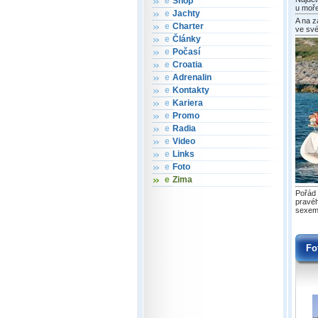
e
Shop
u moře
e
Jachty
A na z
e
Charter
ve své
e
Články
e
Počasí
e
Croatia
e
Adrenalin
e
Kontakty
e
Kariera
e
Promo
e
Radia
e
Video
e
Links
e
Foto
e
Zima
Pořád 
pravéh
sexem:
Fo