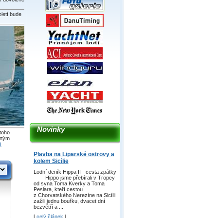
oletí bude
Novinky
 toho
tným
)
Plavba na Liparské ostrovy a
kolem Sicílie
Lodní deník Hippa II - cesta zpátky
Hippo jsme přebírali v Tropey
od syna Toma Kverky a Toma
Peslara, kteří cestou
z Chorvatského Nerezíne na Sicílii
zažili jednu bouřku, dvacet dní
bezvětří a ...
[
celý článek
]