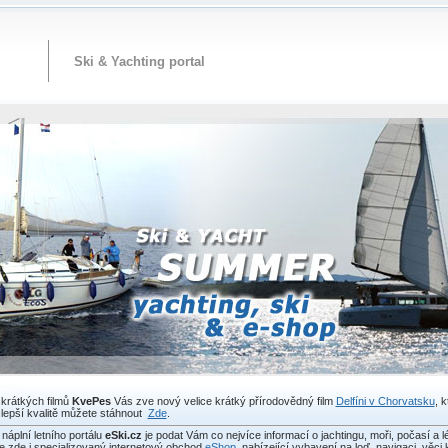
Ski & Yachting portal
 krátkých filmů
KvePes
Vás zve nový velice krátký přírodovědný film
Delfíni v Chorvatsku
, k
 lepší kvalitě můžete stáhnout
Zde
.
 náplní letního portálu
eSki.cz
je podat Vám co nejvíce informací o jachtingu, moři, počasí a lé
e zde i specializovaný internetový obchod
eShop
, nabízející vybavení na loď, navigaci, věci