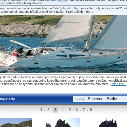
 a spoustu dalších zajímavostí.
ávěr, abyste se mohli neustále těšit na "bílé" šílenství, Vám náš eSki.cz lyžařský portál 21.st
 zimní sekci neustále přinášet novinky z našich i zahraničních hor...
ještě nemáte a hledáte životního partnera? Připravili jsem pro Vás jedinečnou šanci, jak najít
o, odpočinout si od stereotypního koloběhu mezi prací, páteční party a občasným příležitos
 Přihlaste se na týdenní seznamovací plavbu po zákoutích Jadranského moře.
( více zde...
togalerie
1
2
3
4
5
6
7
8
•
•
•
•
•
•
•