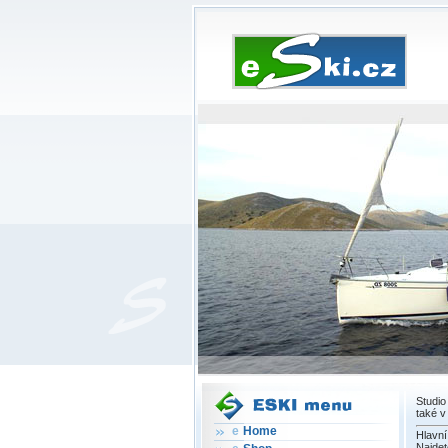
Studio
také v
e
Home
Hlavní
Najdet